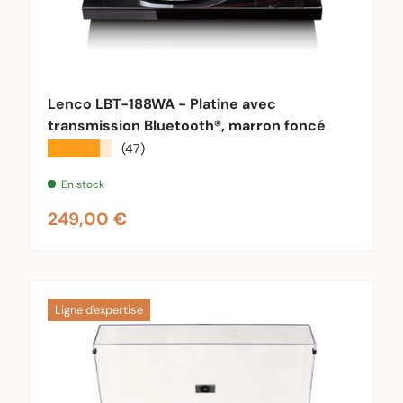
au panier
Ajouter au pa
Lenco LBT-188WA - Platine avec
transmission Bluetooth®, marron foncé
★★★★★
(47)
En stock
Prix habituel
249,00 €
Ligne d'expertise