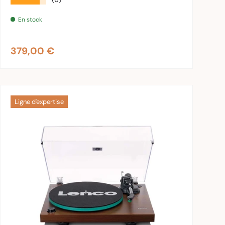
En stock
Prix habituel
379,00 €
Ligne d'expertise