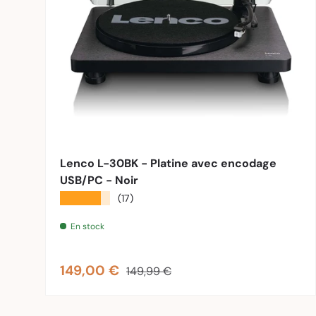
Ajouter 
Lenco L-30BK - Platine avec encodage
USB/PC - Noir
★★★★★
(17)
En stock
Prix soldé
Prix habituel
149,00 €
149,99 €