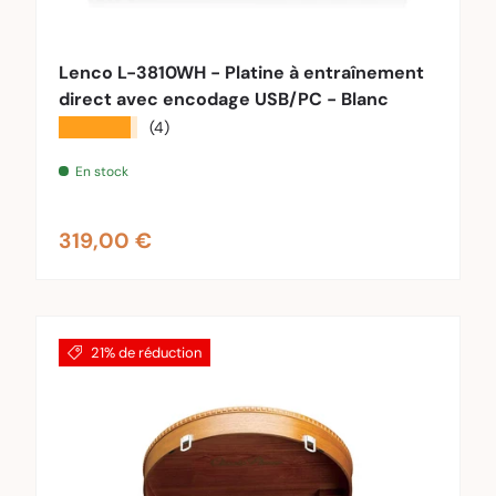
au panier
Ajouter au pa
Lenco L-3810WH - Platine à entraînement
direct avec encodage USB/PC - Blanc
★★★★★
(4)
En stock
Prix habituel
319,00 €
21% de réduction