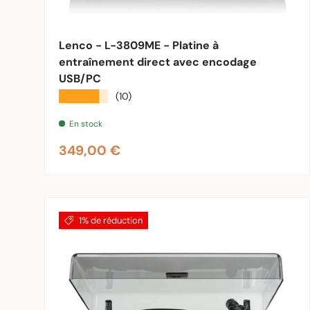
Ajouter 
Lenco - L-3809ME - Platine à
entraînement direct avec encodage
USB/PC
★★★★★
(10)
En stock
Prix habituel
349,00 €
1% de réduction