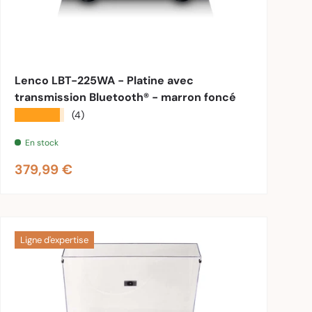
nier
Ajouter au panier
Lenco LBT-225WA - Platine avec
transmission Bluetooth® - marron foncé
★★★★★
(4)
En stock
Prix habituel
379,99 €
Ligne d'expertise