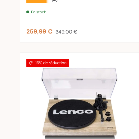
En stock
Prix soldé
Prix habituel
259,99 €
349,00 €
16% de réduction