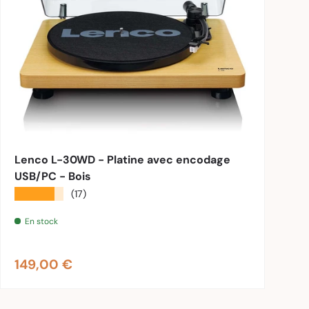
nier
Ajouter au panier
Lenco L-30WD - Platine avec encodage
USB/PC - Bois
★★★★★
(17)
En stock
Prix habituel
149,00 €