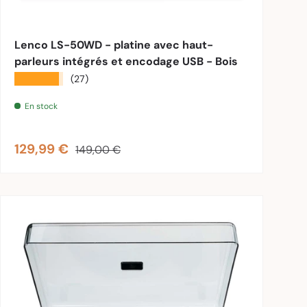
nier
Ajouter au panier
Lenco LS-50WD - platine avec haut-
parleurs intégrés et encodage USB - Bois
★★★★★
(27)
En stock
Prix soldé
Prix habituel
129,99 €
149,00 €