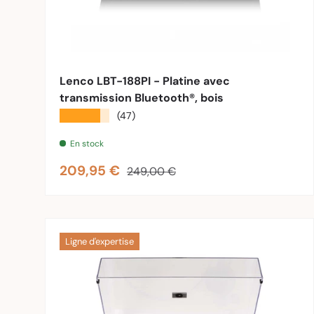
Ajouter 
Lenco LBT-188PI - Platine avec
transmission Bluetooth®, bois
★★★★★
(47)
En stock
Prix soldé
Prix habituel
209,95 €
249,00 €
Ligne d'expertise