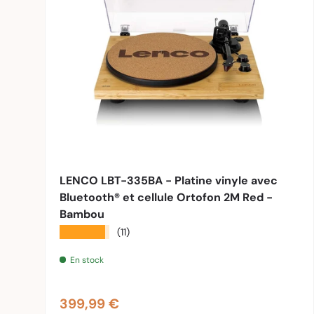
Ajouter 
LENCO LBT-335BA - Platine vinyle avec
Bluetooth® et cellule Ortofon 2M Red -
Bambou
★★★★★
(11)
En stock
Prix habituel
399,99 €