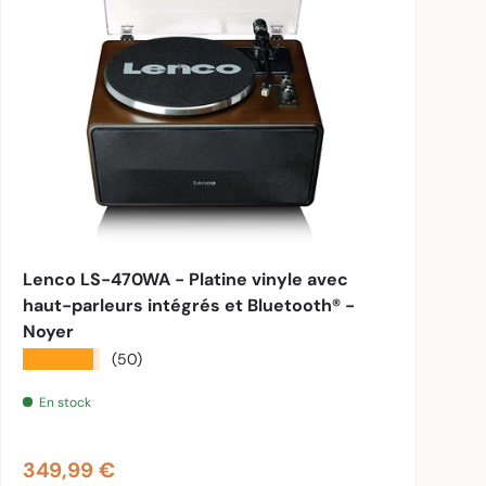
nier
Ajouter au panier
Lenco LS-470WA - Platine vinyle avec
haut-parleurs intégrés et Bluetooth® -
Noyer
★★★★★
(50)
En stock
Prix habituel
349,99 €