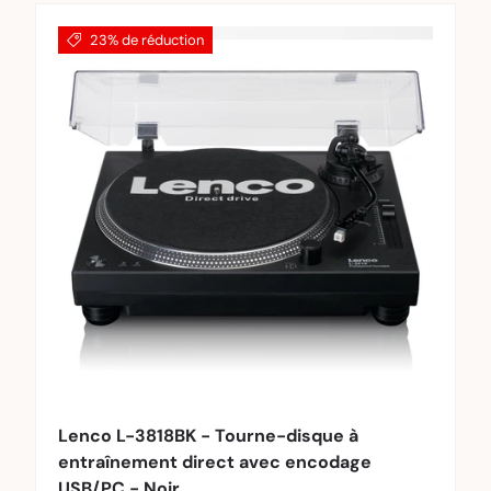
23% de réduction
au panier
Ajouter au pa
Lenco L-3818BK - Tourne-disque à
entraînement direct avec encodage
USB/PC - Noir