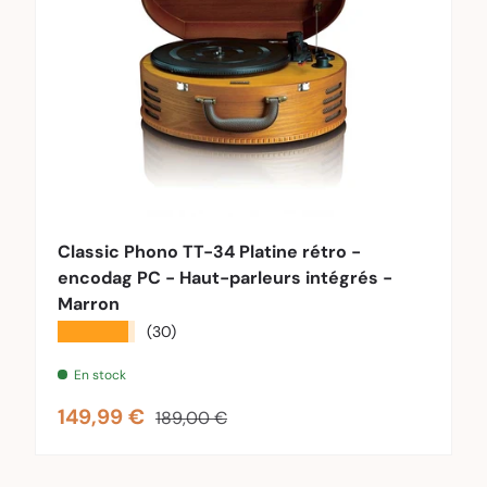
au panier
Ajouter au pa
Classic Phono TT-34 Platine rétro -
encodag PC - Haut-parleurs intégrés -
Marron
★★★★★
(30)
En stock
Prix soldé
Prix habituel
149,99 €
189,00 €