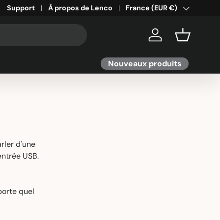
Support
À propos de Lenco
Pays
France (EUR €)
Se connecter
Panier
Nouveaux produits
rler d'une
entrée USB.
porte quel